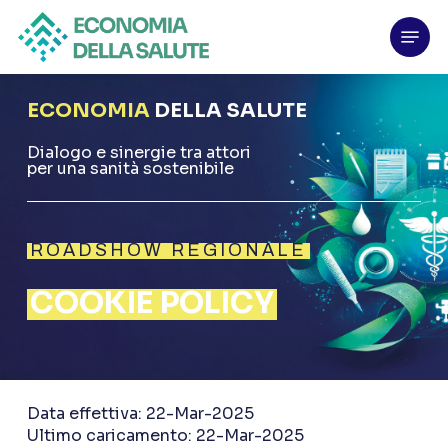
Skip
Menu
to
main
content
ECONOMIA
DELLA SALUTE
Dialogo e sinergie tra attori
per una sanità sostenibile
ROADSHOW REGIONALE
COOKIE POLICY
Data effettiva: 22-Mar-2025
Ultimo caricamento: 22-Mar-2025