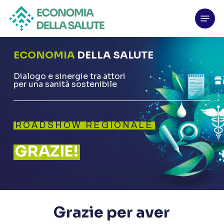
Skip
Menu
to
main
content
ECONOMIA
DELLA SALUTE
Dialogo e sinergie tra attori
per una sanità sostenibile
ROADSHOW REGIONALE
GRAZIE!
Grazie per aver